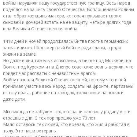
войны нарушили нашу государственную границу. Весь народ
поднялся на защиту своего Отечества. Воплощением Родины
стал образ женщины-матери, которая призывает своих
сыновей и дочерей встать на ее защиту. Четыре долгих года
шла Великая Отечественная война.
1418 дней и ночей продолжалась битва против германских
захватичиков. Шел смертный бой не ради славы, а ради
жизни на земле.
Но даже в дни тяжелых испытаний, в битве под Москвой, на
Волге, под Курском и на Днепре советские воины верили, что
придет час расплаты с ненавистным врагом.
Войну назвали Великой Отечественной, потому что в ней
принимал участие весь народ: солдаты на фронте, партизаны
в тылу врага, рабочие на заводах, колхозники на полях и
даже дети.
Мы никогда не забудем тех, кто защищал нашу родину в эти
страшные дни. С тех пор прошло уже 70 лет.
Мало осталось тех людей, кто воевал, кто жил и работал в
тылу. Это наши ветераны.