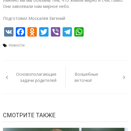
Именно им мы обязаны тем, что живем мирно и счастливо.
Они завоевали нам мирное небо.
Подготовил Москалёв Евгений
VK
Facebook
Odnoklassniki
Twitter
Viber
Telegram
WhatsApp
Новости
Навигация
по
Основополагающие
Волшебные
записям
задачи родителей
веточки!
СМОТРИТЕ ТАКЖЕ