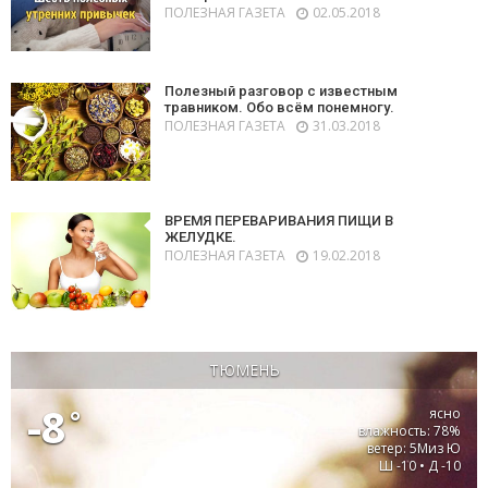
ПОЛЕЗНАЯ ГАЗЕТА
02.05.2018
Полезный разговор с известным
травником. Обо всём понемногу.
ПОЛЕЗНАЯ ГАЗЕТА
31.03.2018
ВРЕМЯ ПЕРЕВАРИВАНИЯ ПИЩИ В
ЖЕЛУДКЕ.
ПОЛЕЗНАЯ ГАЗЕТА
19.02.2018
ТЮМЕНЬ
-8
°
ясно
влажность: 78%
ветер: 5Миз Ю
Ш -10 • Д -10