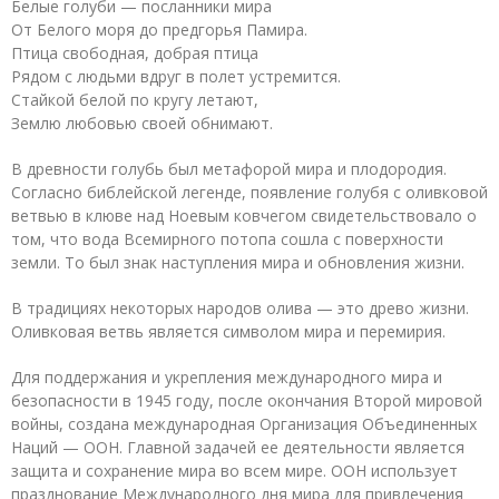
Белые голуби — посланники мира
От Белого моря до предгорья Памира.
Птица свободная, добрая птица
Рядом с людьми вдруг в полет устремится.
Стайкой белой по кругу летают,
Землю любовью своей обнимают.
В древности голубь был метафорой мира и плодородия.
Согласно библейской легенде, появление голубя с оливковой
ветвью в клюве над Ноевым ковчегом свидетельствовало о
том, что вода Всемирного потопа сошла с поверхности
земли. То был знак наступления мира и обновления жизни.
В традициях некоторых народов олива — это древо жизни.
Оливковая ветвь является символом мира и перемирия.
Для поддержания и укрепления международного мира и
безопасности в 1945 году, после окончания Второй мировой
войны, создана международная Организация Объединенных
Наций — ООН. Главной задачей ее деятельности является
защита и сохранение мира во всем мире. ООН использует
празднование Международного дня мира для привлечения