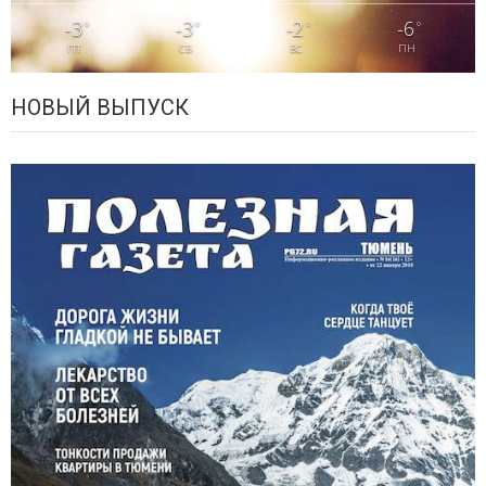
-3
-3
-2
-6
°
°
°
°
ПТ
СБ
ВС
ПН
НОВЫЙ ВЫПУСК