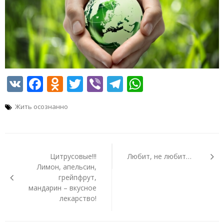
VK
Facebook
Odnoklassniki
Twitter
Viber
Telegram
WhatsApp
Жить осознанно
Навигация
по
Цитрусовые!!!
Любит, не любит…
записям
Лимон, апельсин,
грейпфрут,
мандарин – вкусное
лекарство!