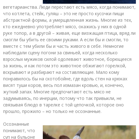
вегетарианства. Люди перестают есть мясо, когда понимают,
что котлета, стейк, гуляш – это не просто кусочки пищи
абстрактной формы, а умерщвленная жизнь. Многие из тех,
кто ежедневно употребляет мясо, окажись у них в одной
руке топор, а в другой – живая, еще визжащая птица, вряд ли
смогли бы убить ее своими руками. А если бы и смогли, то
вместе с тем убили бы и часть живого в себе. Немногие
наблюдали сцену погони за свиньей, когда несколько
взрослых мужиков силой одолевают животное, борющееся
за жизнь, и как потом это животное обжигают горелкой,
вскрывают и разбирают на составляющие. Мало кому
понравилось бы на скотобойне, где вдоль стен на крюках
висят туши коров, весь пол измазан кровью, и, конечно,
жуткий запах. Многие предпочитают есть мясо не
задумываясь, по инерции, потому что так привыкли, не
связывая блюдо в тарелке с той цепочкой, которое оно
прошло, прожило – но только не осознанные.
Осознанные
понимают, что
суп на бульоне