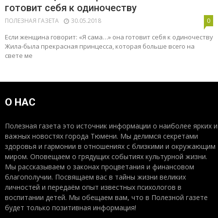
готовит себя к одиночеству
ПОЛЕЗНАЯ ГАЗЕТА
30.05.2018
0
Если женщина говорит: «Я сама…» она готовит себя к одиночеству
Жила-была прекрасная принцесса, которая больше всего на
свете ме
О НАС
Полезная газета это источник информации о наиболее ярких и
важных новостях города Тюмени. Мы делимся секретами
здоровья и гармонии в отношениях с близкими и окружающим
миром. Оповещаем о грядущих событиях культурной жизни.
Мы рассказываем о законах процветания и финансовом
благополучии. Посвящаем вас в тайны жизни великих
личностей и передаём опыт известных психологов в
воспитании детей. Мы обещаем вам, что в Полезной газете
будет только позитивная информация!