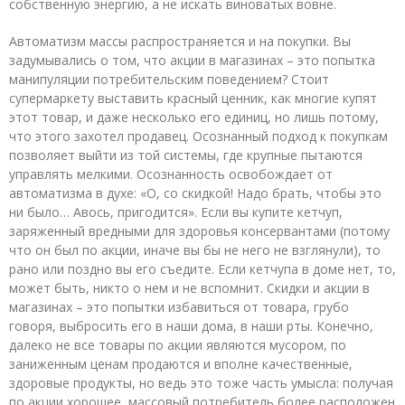
собственную энергию, а не искать виноватых вовне.
Автоматизм массы распространяется и на покупки. Вы
задумывались о том, что акции в магазинах – это попытка
манипуляции потребительским поведением? Стоит
супермаркету выставить красный ценник, как многие купят
этот товар, и даже несколько его единиц, но лишь потому,
что этого захотел продавец. Осознанный подход к покупкам
позволяет выйти из той системы, где крупные пытаются
управлять мелкими. Осознанность освобождает от
автоматизма в духе: «О, со скидкой! Надо брать, чтобы это
ни было… Авось, пригодится». Если вы купите кетчуп,
заряженный вредными для здоровья консервантами (потому
что он был по акции, иначе вы бы не него не взглянули), то
рано или поздно вы его съедите. Если кетчупа в доме нет, то,
может быть, никто о нем и не вспомнит. Скидки и акции в
магазинах – это попытки избавиться от товара, грубо
говоря, выбросить его в наши дома, в наши рты. Конечно,
далеко не все товары по акции являются мусором, по
заниженным ценам продаются и вполне качественные,
здоровые продукты, но ведь это тоже часть умысла: получая
по акции хорошее, массовый потребитель более расположен