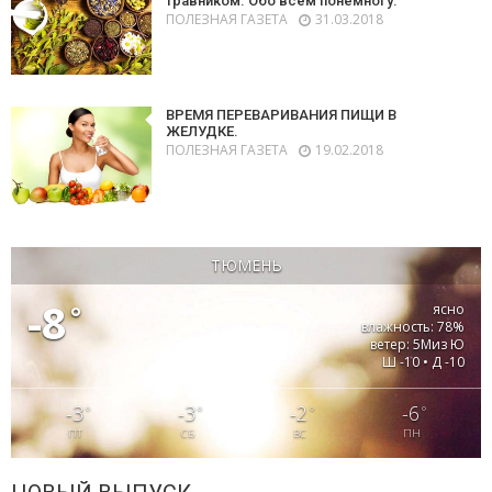
травником. Обо всём понемногу.
ПОЛЕЗНАЯ ГАЗЕТА
31.03.2018
ВРЕМЯ ПЕРЕВАРИВАНИЯ ПИЩИ В
ЖЕЛУДКЕ.
ПОЛЕЗНАЯ ГАЗЕТА
19.02.2018
ТЮМЕНЬ
-8
°
ясно
влажность: 78%
ветер: 5Миз Ю
Ш -10 • Д -10
-3
-3
-2
-6
°
°
°
°
ПТ
СБ
ВС
ПН