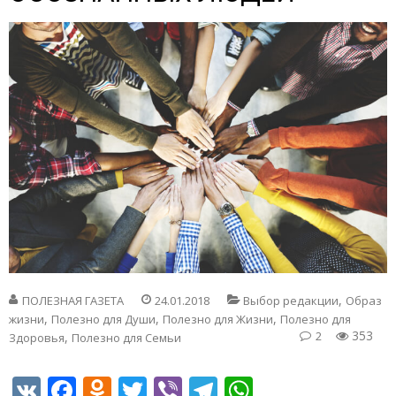
,
ПОЛЕЗНАЯ ГАЗЕТА
24.01.2018
Выбор редакции
Образ
,
,
,
жизни
Полезно для Души
Полезно для Жизни
Полезно для
353
2
,
Здоровья
Полезно для Семьи
VK
Facebook
Odnoklassniki
Twitter
Viber
Telegram
WhatsApp