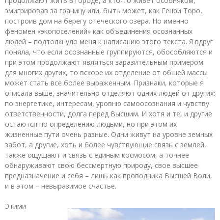
продолжают жить в городе, а кто-то живет особняком,
эмигрировав за границу или, быть может, как Генри Торо,
построив дом на берегу отеческого озера. Но именно
феномен «экопоселений» как объединения осознанных
людей – подтолкнуло меня к написанию этого текста. Я вдруг
поняла, что если осознанные группируются, обособляются и
при этом продолжают являться заразительным примером
для многих других, то вскоре их отделение от общей массы
может стать все более выраженным. Признаки, которые я
описала выше, значительно отделяют одних людей от других:
по энергетике, интересам, уровню самоосознания и чувству
ответственности, долга перед Высшим. И хотя и те, и другие
остаются по определению людьми, но при этом их
жизненные пути очень разные. Одни живут на уровне земных
забот, а другие, хоть и более чувствующие связь с землей,
также ощущают и связь с единым космосом, а точнее
обнаруживают свою бессмертную природу, свое высшее
предназначение и себя – лишь как проводника Высшей Воли,
и в этом – невыразимое счастье.
Этими