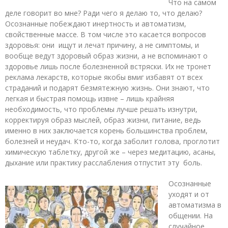
Что на самом
деле говорит во мне? Ради чего я делаю то, что делаю?
Осознанные побеждают инертность и автоматизм,
свойственные массе. В том числе это касается вопросов
здоровья: они ищут и лечат причину, а не симптомы, и
вообще ведут здоровый образ жизни, а не вспоминают о
здоровье лишь после болезненной встряски. Их не тронет
реклама лекарств, которые якобы вмиг избавят от всех
страданий и подарят безмятежную жизнь. Они знают, что
легкая и быстрая помощь извне – лишь крайняя
необходимость, что проблемы лучше решать изнутри,
корректируя образ мыслей, образ жизни, питание, ведь
именно в них заключается корень большинства проблем,
болезней и неудач. Кто-то, когда заболит голова, проглотит
химическую таблетку, другой же – через медитацию, асаны,
дыхание или практику расслабления отпустит эту боль.
Осознанные
уходят и от
автоматизма в
общении. На
случайное