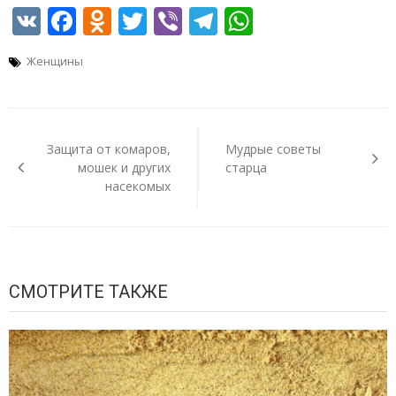
VK
Facebook
Odnoklassniki
Twitter
Viber
Telegram
WhatsApp
Женщины
Навигация
по
Защита от комаров,
Мудрые советы
записям
мошек и других
старца
насекомых
СМОТРИТЕ ТАКЖЕ