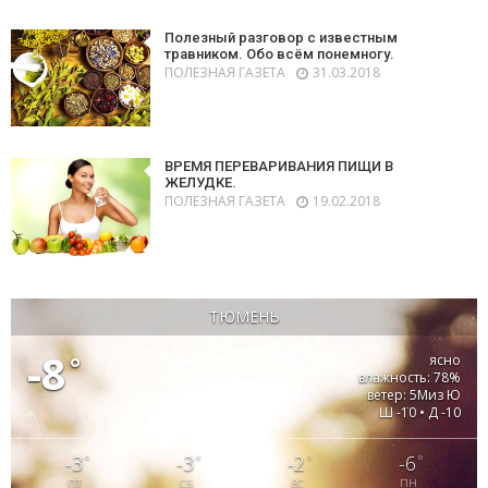
Полезный разговор с известным
травником. Обо всём понемногу.
ПОЛЕЗНАЯ ГАЗЕТА
31.03.2018
ВРЕМЯ ПЕРЕВАРИВАНИЯ ПИЩИ В
ЖЕЛУДКЕ.
ПОЛЕЗНАЯ ГАЗЕТА
19.02.2018
ТЮМЕНЬ
-8
°
ясно
влажность: 78%
ветер: 5Миз Ю
Ш -10 • Д -10
-3
-3
-2
-6
°
°
°
°
ПТ
СБ
ВС
ПН