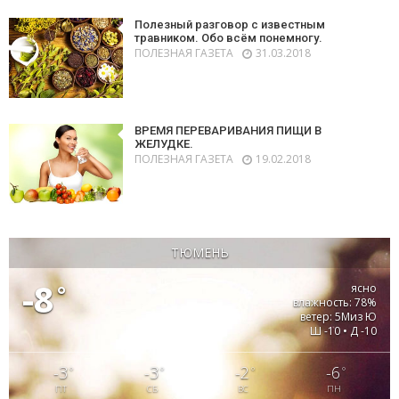
Полезный разговор с известным
травником. Обо всём понемногу.
ПОЛЕЗНАЯ ГАЗЕТА
31.03.2018
ВРЕМЯ ПЕРЕВАРИВАНИЯ ПИЩИ В
ЖЕЛУДКЕ.
ПОЛЕЗНАЯ ГАЗЕТА
19.02.2018
ТЮМЕНЬ
-8
°
ясно
влажность: 78%
ветер: 5Миз Ю
Ш -10 • Д -10
-3
-3
-2
-6
°
°
°
°
ПТ
СБ
ВС
ПН