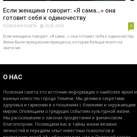
Если женщина говорит: «Я сама…» она
готовит себя к одиночеству
ПОЛЕЗНАЯ ГАЗЕТА
30.05.2018
0
Если женщина говорит: «Я сама…» она готовит себя к одиночеству
Жила-была прекрасная принцесса, которая больше всего на
свете ме
О НАС
Полезная газета это источник информации о наиболее ярких и
важных новостях города Тюмени. Мы делимся секретами
здоровья и гармонии в отношениях с близкими и окружающим
миром. Оповещаем о грядущих событиях культурной жизни.
Мы рассказываем о законах процветания и финансовом
благополучии. Посвящаем вас в тайны жизни великих
личностей и передаём опыт известных психологов в
воспитании детей. Мы обещаем вам, что в Полезной газете