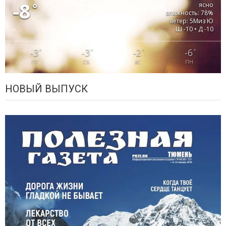
-8
°
ясно
влажность: 78%
ветер: 5Миз Ю
Ш -10 • Д -10
-3
-3
-2
-6
°
°
°
°
ПТ
СБ
ВС
ПН
НОВЫЙ ВЫПУСК