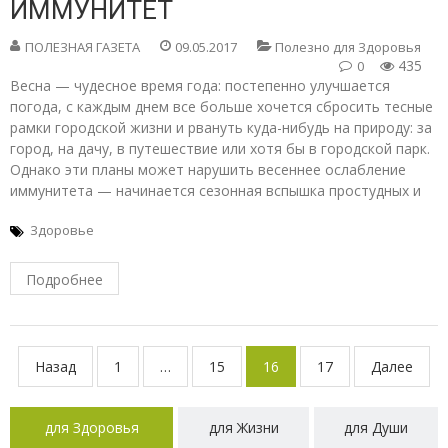
ИММУНИТЕТ
ПОЛЕЗНАЯ ГАЗЕТА
09.05.2017
Полезно для Здоровья
435
0
Весна — чудесное время года: постепенно улучшается
погода, с каждым днем все больше хочется сбросить тесные
рамки городской жизни и рвануть куда-нибудь на природу: за
город, на дачу, в путешествие или хотя бы в городской парк.
Однако эти планы может нарушить весеннее ослабление
иммунитета — начинается сезонная вспышка простудных и
Здоровье
Подробнее
Навигация
Назад
1
…
15
16
17
Далее
по
записям
для Здоровья
для Жизни
для Души